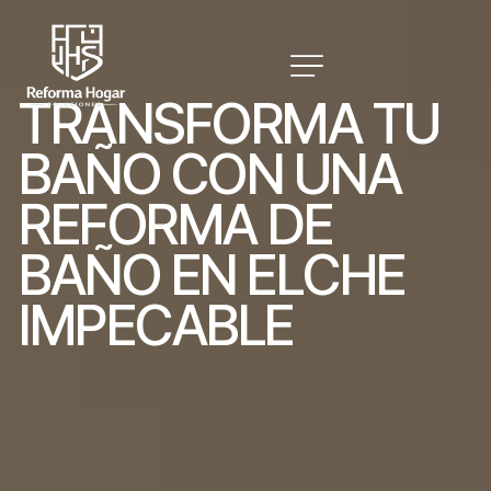
T
R
A
N
S
F
O
R
M
A
T
U
B
A
Ñ
O
C
O
N
U
N
A
R
E
F
O
R
M
A
D
E
B
A
Ñ
O
E
N
E
L
C
H
E
I
M
P
E
C
A
B
L
E