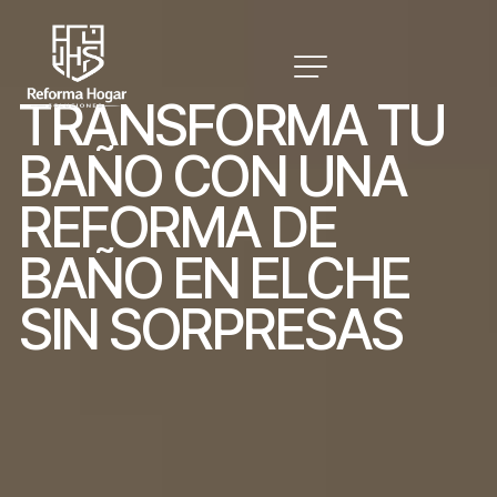
T
R
A
N
S
F
O
R
M
A
T
U
B
A
Ñ
O
C
O
N
U
N
A
R
E
F
O
R
M
A
D
E
B
A
Ñ
O
E
N
E
L
C
H
E
S
I
N
S
O
R
P
R
E
S
A
S