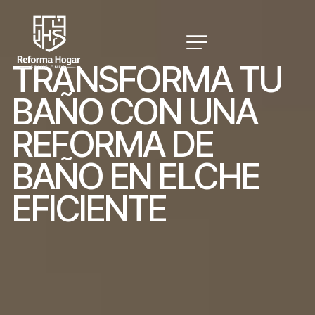
T
R
A
N
S
F
O
R
M
A
T
U
B
A
Ñ
O
C
O
N
U
N
A
R
E
F
O
R
M
A
D
E
B
A
Ñ
O
E
N
E
L
C
H
E
E
F
I
C
I
E
N
T
E