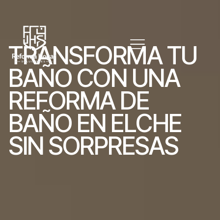
T
R
A
N
S
F
O
R
M
A
T
U
B
A
Ñ
O
C
O
N
U
N
A
R
E
F
O
R
M
A
D
E
B
A
Ñ
O
E
N
E
L
C
H
E
S
I
N
S
O
R
P
R
E
S
A
S