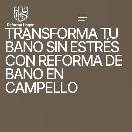
T
R
A
N
S
F
O
R
M
A
T
U
B
A
Ñ
O
S
I
N
E
S
T
R
É
S
C
O
N
R
E
F
O
R
M
A
D
E
B
A
Ñ
O
E
N
C
A
M
P
E
L
L
O