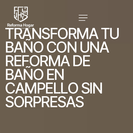
T
R
A
N
S
F
O
R
M
A
T
U
B
A
Ñ
O
C
O
N
U
N
A
R
E
F
O
R
M
A
D
E
B
A
Ñ
O
E
N
C
A
M
P
E
L
L
O
S
I
N
S
O
R
P
R
E
S
A
S