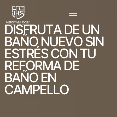
D
I
S
F
R
U
T
A
D
E
U
N
B
A
Ñ
O
N
U
E
V
O
S
I
N
E
S
T
R
É
S
C
O
N
T
U
R
E
F
O
R
M
A
D
E
B
A
Ñ
O
E
N
C
A
M
P
E
L
L
O