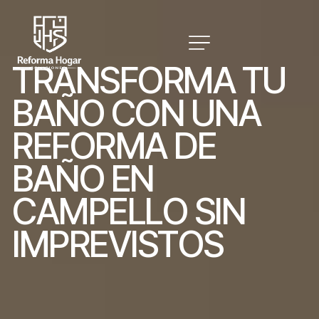
T
R
A
N
S
F
O
R
M
A
T
U
B
A
Ñ
O
C
O
N
U
N
A
R
E
F
O
R
M
A
D
E
B
A
Ñ
O
E
N
C
A
M
P
E
L
L
O
S
I
N
I
M
P
R
E
V
I
S
T
O
S