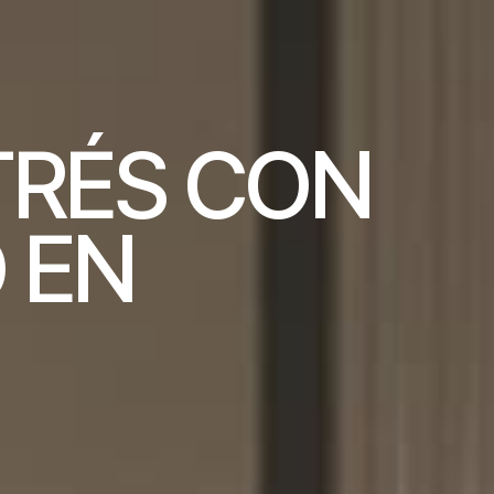
T
R
É
S
C
O
N
O
E
N