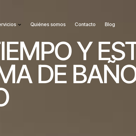
rvicios
Quiénes somos
Contacto
Blog
T
I
E
M
P
O
Y
E
S
M
A
D
E
B
A
Ñ
O