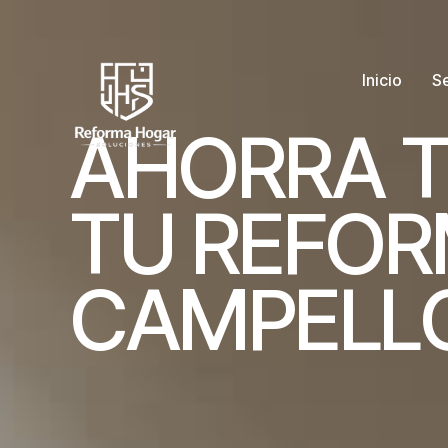
Inicio
Se
A
H
O
R
R
A
T
U
R
E
F
O
R
C
A
M
P
E
L
L