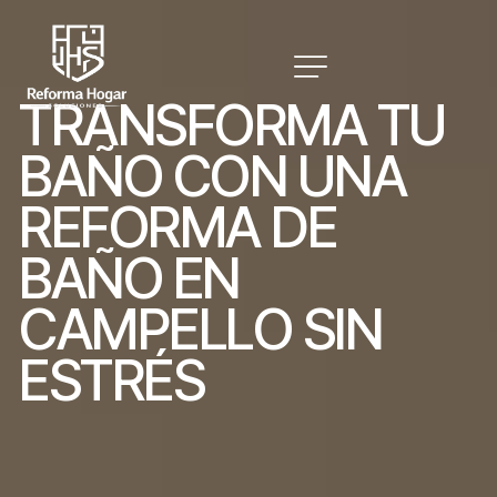
T
R
A
N
S
F
O
R
M
A
T
U
B
A
Ñ
O
C
O
N
U
N
A
R
E
F
O
R
M
A
D
E
B
A
Ñ
O
E
N
C
A
M
P
E
L
L
O
S
I
N
E
S
T
R
É
S