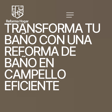
T
R
A
N
S
F
O
R
M
A
T
U
B
A
Ñ
O
C
O
N
U
N
A
R
E
F
O
R
M
A
D
E
B
A
Ñ
O
E
N
C
A
M
P
E
L
L
O
E
F
I
C
I
E
N
T
E