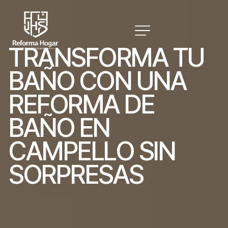
T
R
A
N
S
F
O
R
M
A
T
U
B
A
Ñ
O
C
O
N
U
N
A
R
E
F
O
R
M
A
D
E
B
A
Ñ
O
E
N
C
A
M
P
E
L
L
O
S
I
N
S
O
R
P
R
E
S
A
S