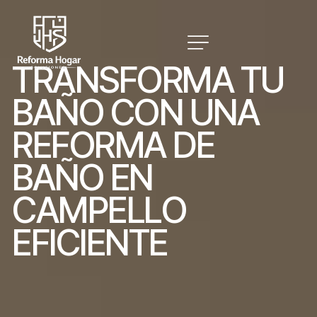
T
R
A
N
S
F
O
R
M
A
T
U
B
A
Ñ
O
C
O
N
U
N
A
R
E
F
O
R
M
A
D
E
B
A
Ñ
O
E
N
C
A
M
P
E
L
L
O
E
F
I
C
I
E
N
T
E