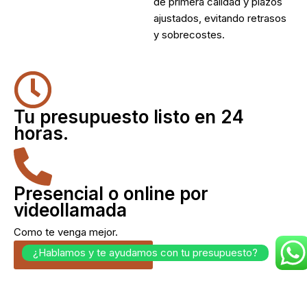
de primera calidad y plazos
ajustados, evitando retrasos
y sobrecostes.
Tu presupuesto listo en 24
horas.
Presencial o online por
videollamada
Como te venga mejor.
¿Hablamos y te ayudamos con tu presupuesto?
Cuéntanos tu idea.