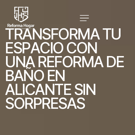
T
R
A
N
S
F
O
R
M
A
T
U
E
S
P
A
C
I
O
C
O
N
U
N
A
R
E
F
O
R
M
A
D
E
B
A
Ñ
O
E
N
A
L
I
C
A
N
T
E
S
I
N
S
O
R
P
R
E
S
A
S