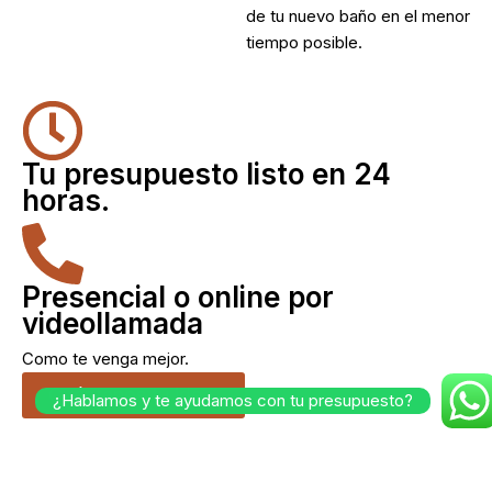
de tu nuevo baño en el menor
tiempo posible.
Tu presupuesto listo en 24
horas.
Presencial o online por
videollamada
Como te venga mejor.
Cuéntanos tu idea.
¿Hablamos y te ayudamos con tu presupuesto?