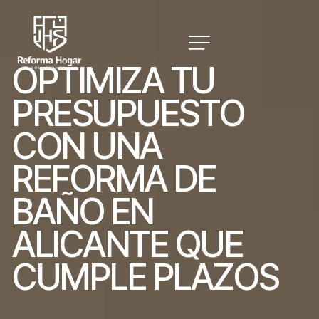
O
P
T
I
M
I
Z
A
T
U
P
R
E
S
U
P
U
E
S
T
O
C
O
N
U
N
A
R
E
F
O
R
M
A
D
E
B
A
Ñ
O
E
N
A
L
I
C
A
N
T
E
Q
U
E
C
U
M
P
L
E
P
L
A
Z
O
S