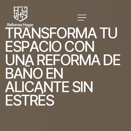
T
R
A
N
S
F
O
R
M
A
T
U
E
S
P
A
C
I
O
C
O
N
U
N
A
R
E
F
O
R
M
A
D
E
B
A
Ñ
O
E
N
A
L
I
C
A
N
T
E
S
I
N
E
S
T
R
É
S