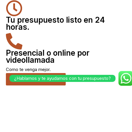
Tu presupuesto listo en 24
horas.
Presencial o online por
videollamada
Como te venga mejor.
¿Hablamos y te ayudamos con tu presupuesto?
Cuéntanos tu idea.