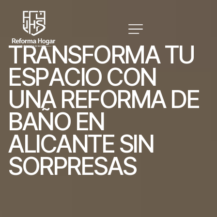
T
R
A
N
S
F
O
R
M
A
T
U
E
S
P
A
C
I
O
C
O
N
U
N
A
R
E
F
O
R
M
A
D
E
B
A
Ñ
O
E
N
A
L
I
C
A
N
T
E
S
I
N
S
O
R
P
R
E
S
A
S