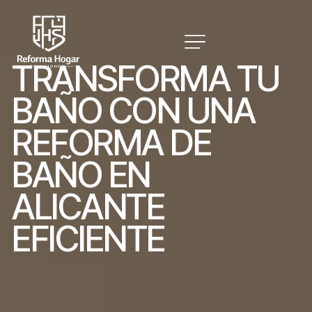
T
R
A
N
S
F
O
R
M
A
T
U
B
A
Ñ
O
C
O
N
U
N
A
R
E
F
O
R
M
A
D
E
B
A
Ñ
O
E
N
A
L
I
C
A
N
T
E
E
F
I
C
I
E
N
T
E