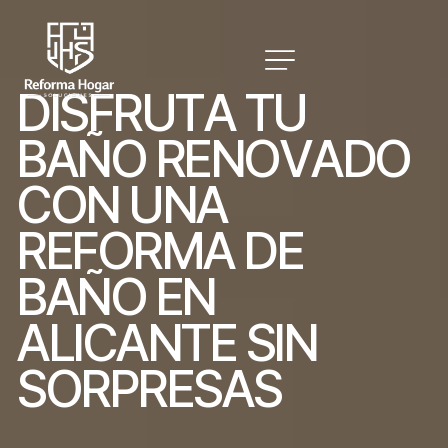
D
I
S
F
R
U
T
A
T
U
B
A
Ñ
O
R
E
N
O
V
A
D
O
C
O
N
U
N
A
R
E
F
O
R
M
A
D
E
B
A
Ñ
O
E
N
A
L
I
C
A
N
T
E
S
I
N
S
O
R
P
R
E
S
A
S