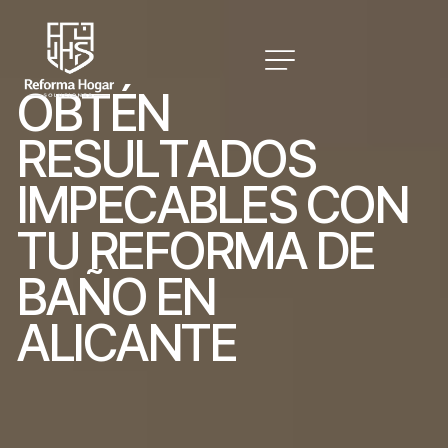
O
B
T
É
N
R
E
S
U
L
T
A
D
O
S
I
M
P
E
C
A
B
L
E
S
C
O
N
T
U
R
E
F
O
R
M
A
D
E
B
A
Ñ
O
E
N
A
L
I
C
A
N
T
E