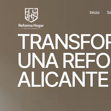
Inicio
Se
T
R
A
N
S
F
O
U
N
A
R
E
F
O
A
L
I
C
A
N
T
E