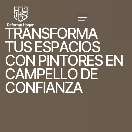
T
R
A
N
S
F
O
R
M
A
T
U
S
E
S
P
A
C
I
O
S
C
O
N
P
I
N
T
O
R
E
S
E
N
C
A
M
P
E
L
L
O
D
E
C
O
N
F
I
A
N
Z
A