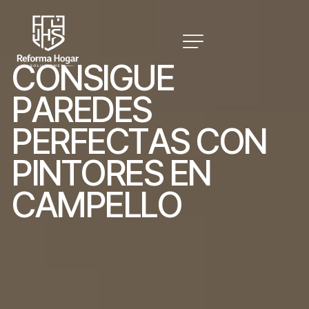
C
O
N
S
I
G
U
E
P
A
R
E
D
E
S
P
E
R
F
E
C
T
A
S
C
O
N
P
I
N
T
O
R
E
S
E
N
C
A
M
P
E
L
L
O