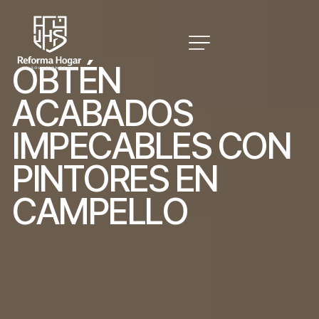
O
B
T
É
N
A
C
A
B
A
D
O
S
I
M
P
E
C
A
B
L
E
S
C
O
N
P
I
N
T
O
R
E
S
E
N
C
A
M
P
E
L
L
O