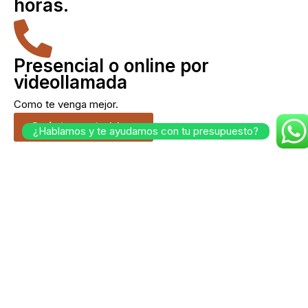
horas.
Presencial o online por
videollamada
Como te venga mejor.
Cuéntanos tu idea.
¿Hablamos y te ayudamos con tu presupuesto?