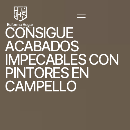
C
O
N
S
I
G
U
E
A
C
A
B
A
D
O
S
I
M
P
E
C
A
B
L
E
S
C
O
N
P
I
N
T
O
R
E
S
E
N
C
A
M
P
E
L
L
O