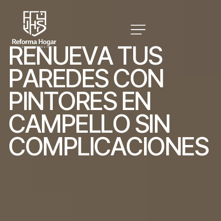
R
E
N
U
E
V
A
T
U
S
P
A
R
E
D
E
S
C
O
N
P
I
N
T
O
R
E
S
E
N
C
A
M
P
E
L
L
O
S
I
N
C
O
M
P
L
I
C
A
C
I
O
N
E
S