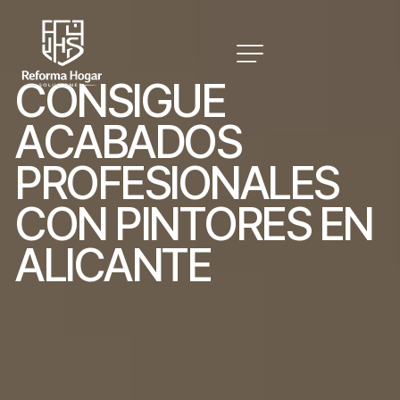
C
O
N
S
I
G
U
E
A
C
A
B
A
D
O
S
P
R
O
F
E
S
I
O
N
A
L
E
S
C
O
N
P
I
N
T
O
R
E
S
E
N
A
L
I
C
A
N
T
E