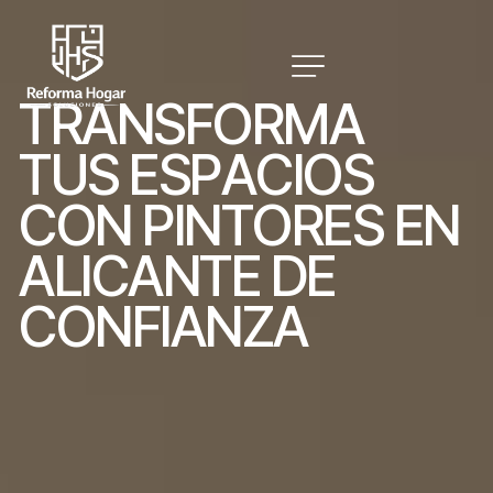
T
R
A
N
S
F
O
R
M
A
T
U
S
E
S
P
A
C
I
O
S
C
O
N
P
I
N
T
O
R
E
S
E
N
A
L
I
C
A
N
T
E
D
E
C
O
N
F
I
A
N
Z
A