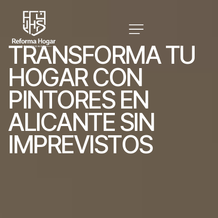
T
R
A
N
S
F
O
R
M
A
T
U
H
O
G
A
R
C
O
N
P
I
N
T
O
R
E
S
E
N
A
L
I
C
A
N
T
E
S
I
N
I
M
P
R
E
V
I
S
T
O
S