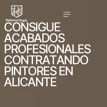
C
O
N
S
I
G
U
E
A
C
A
B
A
D
O
S
P
R
O
F
E
S
I
O
N
A
L
E
S
C
O
N
T
R
A
T
A
N
D
O
P
I
N
T
O
R
E
S
E
N
A
L
I
C
A
N
T
E