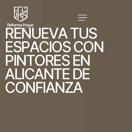
R
E
N
U
E
V
A
T
U
S
E
S
P
A
C
I
O
S
C
O
N
P
I
N
T
O
R
E
S
E
N
A
L
I
C
A
N
T
E
D
E
C
O
N
F
I
A
N
Z
A