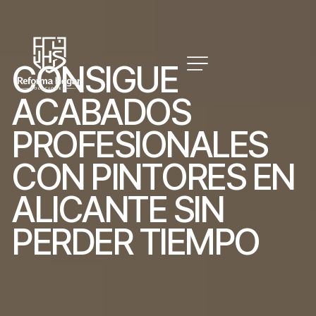
C
O
N
S
I
G
U
E
A
C
A
B
A
D
O
S
P
R
O
F
E
S
I
O
N
A
L
E
S
C
O
N
P
I
N
T
O
R
E
S
E
N
A
L
I
C
A
N
T
E
S
I
N
P
E
R
D
E
R
T
I
E
M
P
O