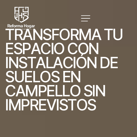
T
R
A
N
S
F
O
R
M
A
T
U
E
S
P
A
C
I
O
C
O
N
I
N
S
T
A
L
A
C
I
Ó
N
D
E
S
U
E
L
O
S
E
N
C
A
M
P
E
L
L
O
S
I
N
I
M
P
R
E
V
I
S
T
O
S