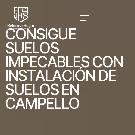
C
O
N
S
I
G
U
E
S
U
E
L
O
S
I
M
P
E
C
A
B
L
E
S
C
O
N
I
N
S
T
A
L
A
C
I
Ó
N
D
E
S
U
E
L
O
S
E
N
C
A
M
P
E
L
L
O