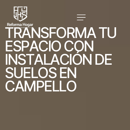
T
R
A
N
S
F
O
R
M
A
T
U
E
S
P
A
C
I
O
C
O
N
I
N
S
T
A
L
A
C
I
Ó
N
D
E
S
U
E
L
O
S
E
N
C
A
M
P
E
L
L
O