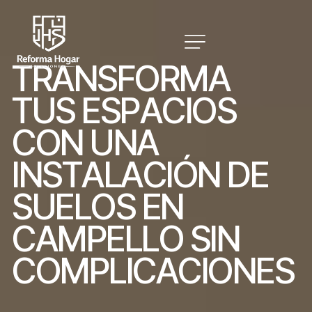
T
R
A
N
S
F
O
R
M
A
T
U
S
E
S
P
A
C
I
O
S
C
O
N
U
N
A
I
N
S
T
A
L
A
C
I
Ó
N
D
E
S
U
E
L
O
S
E
N
C
A
M
P
E
L
L
O
S
I
N
C
O
M
P
L
I
C
A
C
I
O
N
E
S