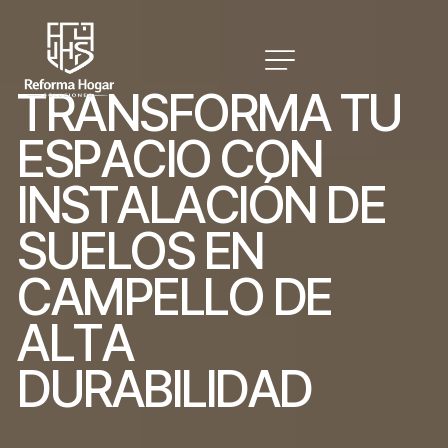
T
R
A
N
S
F
O
R
M
A
T
U
E
S
P
A
C
I
O
C
O
N
I
N
S
T
A
L
A
C
I
Ó
N
D
E
S
U
E
L
O
S
E
N
C
A
M
P
E
L
L
O
D
E
A
L
T
A
D
U
R
A
B
I
L
I
D
A
D