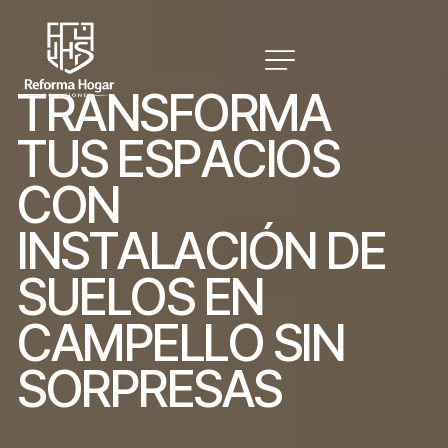
T
R
A
N
S
F
O
R
M
A
T
U
S
E
S
P
A
C
I
O
S
C
O
N
I
N
S
T
A
L
A
C
I
Ó
N
D
E
S
U
E
L
O
S
E
N
C
A
M
P
E
L
L
O
S
I
N
S
O
R
P
R
E
S
A
S