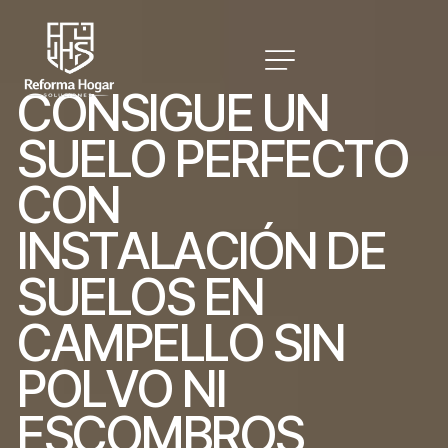
C
O
N
S
I
G
U
E
U
N
S
U
E
L
O
P
E
R
F
E
C
T
O
C
O
N
I
N
S
T
A
L
A
C
I
Ó
N
D
E
S
U
E
L
O
S
E
N
C
A
M
P
E
L
L
O
S
I
N
P
O
L
V
O
N
I
E
S
C
O
M
B
R
O
S