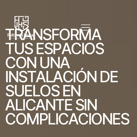
T
R
A
N
S
F
O
R
M
A
T
U
S
E
S
P
A
C
I
O
S
C
O
N
U
N
A
I
N
S
T
A
L
A
C
I
Ó
N
D
E
S
U
E
L
O
S
E
N
A
L
I
C
A
N
T
E
S
I
N
C
O
M
P
L
I
C
A
C
I
O
N
E
S