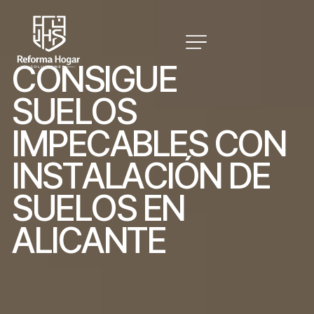
C
O
N
S
I
G
U
E
S
U
E
L
O
S
I
M
P
E
C
A
B
L
E
S
C
O
N
I
N
S
T
A
L
A
C
I
Ó
N
D
E
S
U
E
L
O
S
E
N
A
L
I
C
A
N
T
E