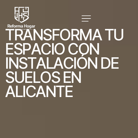
T
R
A
N
S
F
O
R
M
A
T
U
E
S
P
A
C
I
O
C
O
N
I
N
S
T
A
L
A
C
I
Ó
N
D
E
S
U
E
L
O
S
E
N
A
L
I
C
A
N
T
E