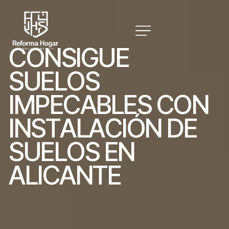
C
O
N
S
I
G
U
E
S
U
E
L
O
S
I
M
P
E
C
A
B
L
E
S
C
O
N
I
N
S
T
A
L
A
C
I
Ó
N
D
E
S
U
E
L
O
S
E
N
A
L
I
C
A
N
T
E