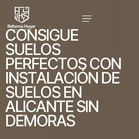
C
O
N
S
I
G
U
E
S
U
E
L
O
S
P
E
R
F
E
C
T
O
S
C
O
N
I
N
S
T
A
L
A
C
I
Ó
N
D
E
S
U
E
L
O
S
E
N
A
L
I
C
A
N
T
E
S
I
N
D
E
M
O
R
A
S