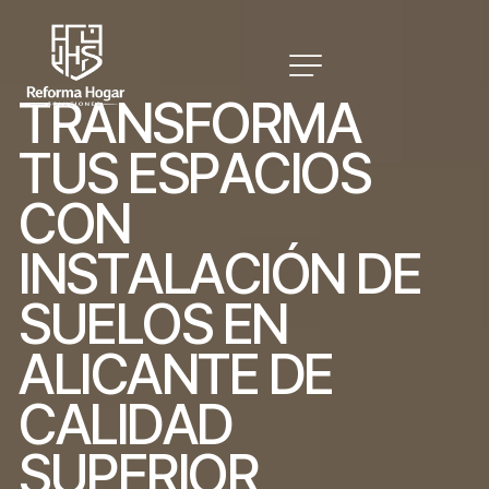
T
R
A
N
S
F
O
R
M
A
T
U
S
E
S
P
A
C
I
O
S
C
O
N
I
N
S
T
A
L
A
C
I
Ó
N
D
E
S
U
E
L
O
S
E
N
A
L
I
C
A
N
T
E
D
E
C
A
L
I
D
A
D
S
U
P
E
R
I
O
R