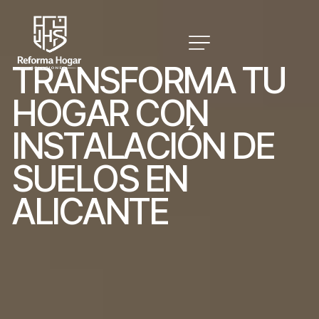
T
R
A
N
S
F
O
R
M
A
T
U
H
O
G
A
R
C
O
N
I
N
S
T
A
L
A
C
I
Ó
N
D
E
S
U
E
L
O
S
E
N
A
L
I
C
A
N
T
E