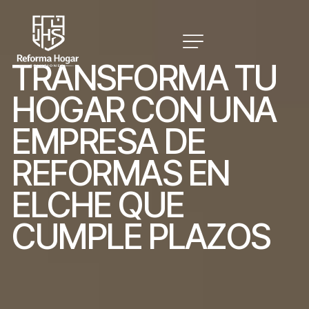
T
R
A
N
S
F
O
R
M
A
T
U
H
O
G
A
R
C
O
N
U
N
A
E
M
P
R
E
S
A
D
E
R
E
F
O
R
M
A
S
E
N
E
L
C
H
E
Q
U
E
C
U
M
P
L
E
P
L
A
Z
O
S