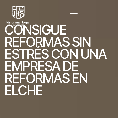
C
O
N
S
I
G
U
E
R
E
F
O
R
M
A
S
S
I
N
E
S
T
R
É
S
C
O
N
U
N
A
E
M
P
R
E
S
A
D
E
R
E
F
O
R
M
A
S
E
N
E
L
C
H
E