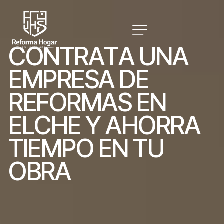
C
O
N
T
R
A
T
A
U
N
A
E
M
P
R
E
S
A
D
E
R
E
F
O
R
M
A
S
E
N
E
L
C
H
E
Y
A
H
O
R
R
A
T
I
E
M
P
O
E
N
T
U
O
B
R
A