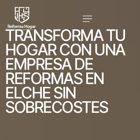
T
R
A
N
S
F
O
R
M
A
T
U
H
O
G
A
R
C
O
N
U
N
A
E
M
P
R
E
S
A
D
E
R
E
F
O
R
M
A
S
E
N
E
L
C
H
E
S
I
N
S
O
B
R
E
C
O
S
T
E
S